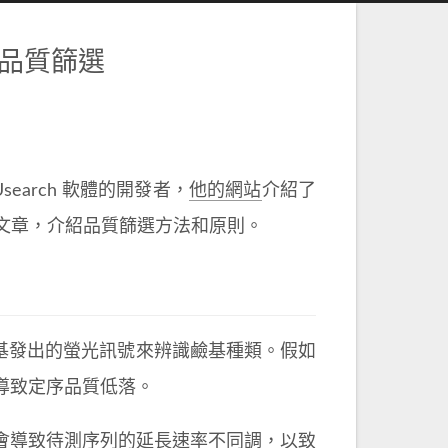
品質篩選
 Usearch 軟體的開發者，
他的網站
介紹了
的文章，介紹品質篩選方法和原則。
測添加鹼基發出的螢光訊號來辨識鹼基種類。假如
導致定序品質低落。
率差會導致待測序列的延長速率不同調，以致