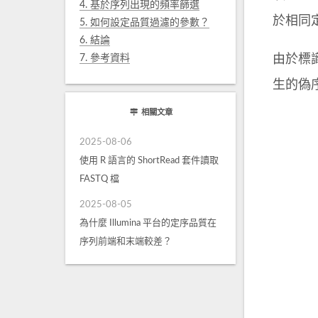
4.
基於序列出現的頻率篩選
於相同定
5.
如何設定品質過濾的參數？
6.
結論
7.
參考資料
由於標識
生的偽
相關文章
2025-08-06
使用 R 語言的 ShortRead 套件讀取
FASTQ 檔
2025-08-05
為什麼 Illumina 平台的定序品質在
序列前端和末端較差？