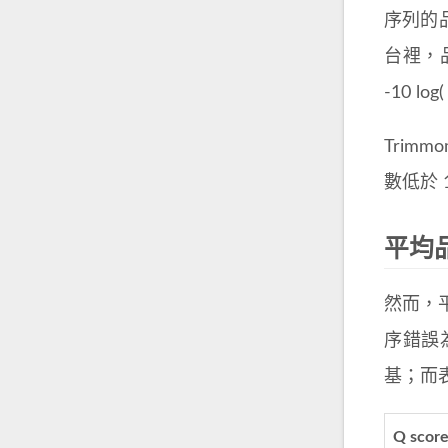
序列的品質
台裡，品
-10 log
Trim
數低於 
平均
然而，
序錯誤為隨
基；而表中
Q score