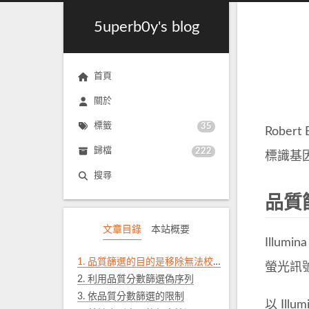
5uperb0y's blog
首頁
關於
標籤
35
Rober
歸檔
222
標識基
搜尋
品質
文章目錄
本站概要
Illu
1.
品質篩選的目的是移除無法校正的偽序列
螢光訊
2.
利用品質分數篩選偽序列
3.
依品質分數篩選的限制
以 Il