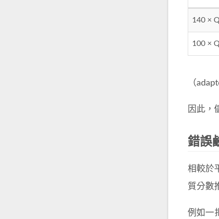
140 × Q
100 × 
（adapte
因此，
錯誤
相較於
質分數推
例如一批鹼