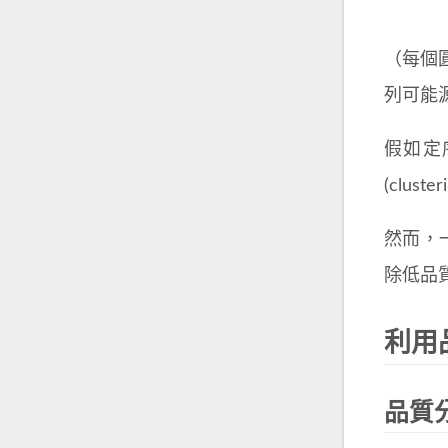
（每個
列可能
假如定
(clus
然而，一
除低品
利用
品質