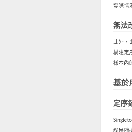
實際情況
無法
此外，
構建定序
樣本內
基於
定序錯
Singl
誤是隨