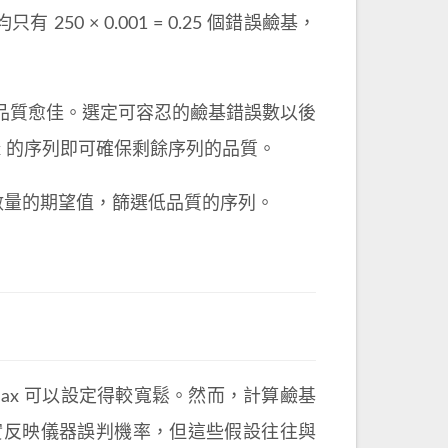
 250 × 0.001 = 0.25 個錯誤鹼基，
品質愈佳。選定可容忍的鹼基錯誤數以後
 E > E_max 的序列即可確保剩餘序列的品質。
據錯誤鹼基數量的期望值，篩選低品質的序列。
ax 可以設定得較寬鬆。然而，計算鹼基
數忠實反映儀器誤判機率，但這些假設往往與