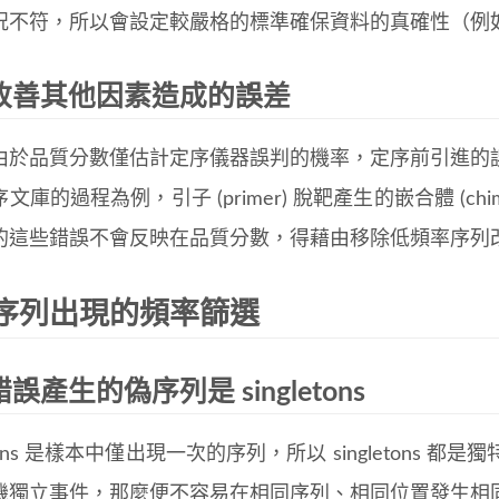
不符，所以會設定較嚴格的標準確保資料的真確性（例如 E_
改善其他因素造成的誤差
由於品質分數僅估計定序儀器誤判的機率，定序前引進的
文庫的過程為例，引子 (primer) 脫靶產生的嵌合體 (c
的這些錯誤不會反映在品質分數，得藉由移除低頻率序列
序列出現的頻率篩選
誤產生的偽序列是 singletons
etons 是樣本中僅出現一次的序列，所以 singletons 都是獨特序
機獨立事件，那麼便不容易在相同序列、相同位置發生相