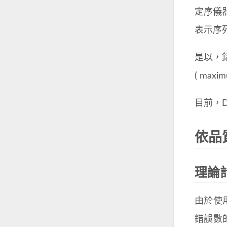
定序儀器誤
表示序
是以，
( max
目前，D
依品
理論
由於使
錯誤數