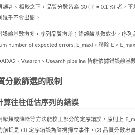
判。相較之下，品質分數皆為 30 ( P = 0.1 %) 者，平均只有
列幾乎不會出錯。
錯誤鹼基數愈多，序列品質愈差；錯誤鹼基數愈少，序列
imum number of expected errors, E_max)，移除
ADA2、Vsearch、Usearch pipeline 皆能依
質分數篩選的限制
計算往往低估序列的錯誤
用聚類或降噪等方法能校正部分的定序錯誤，原則上 E_m
的前提是 (1) 定序錯誤為隨機獨立事件，(2) 品質分