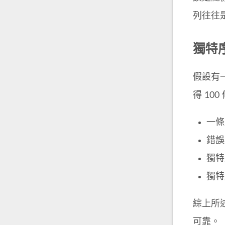
列往往是
獨特
假設有一
得 10
一條序
錯誤序
獨特序
獨特
綜上所述
可靠。