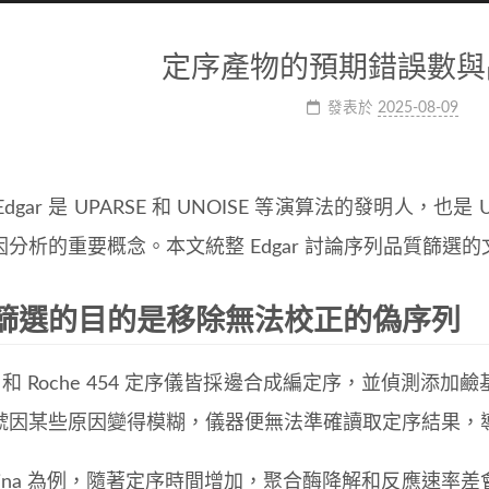
定序產物的預期錯誤數與
發表於
2025-08-09
t Edgar 是 UPARSE 和 UNOISE 等演算法的發明人，也是
因分析的重要概念。本文統整 Edgar 討論序列品質篩選
篩選的目的是移除無法校正的偽序列
mina 和 Roche 454 定序儀皆採邊合成編定序，並偵
號因某些原因變得模糊，儀器便無法準確讀取定序結果，
lumina 為例，隨著定序時間增加，聚合酶降解和反應速