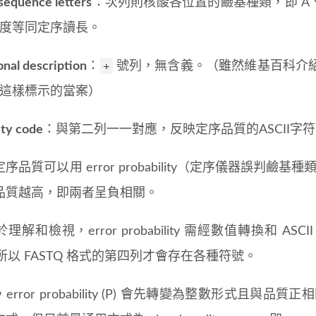
sequence letters
：次列則核酸各位置的鹼基種類，即 A、
度等同定序讀長。
+
onal description
：
號列，無含義。（雖然維基百科介
這樣標示的當案）
ity code
：與第二列一一對應，反映定序品質的ASCII字
品質可以用 error probability（定序儀器誤判鹼基種類的機
品質越高，即兩者呈負相關。
解和檢視，error probability 需經數值轉換和 ASCII
，所以 FASTQ 格式的第四列才會存在各種符號。
rror probability (P) 會先轉變為整數形式且與品質正相關