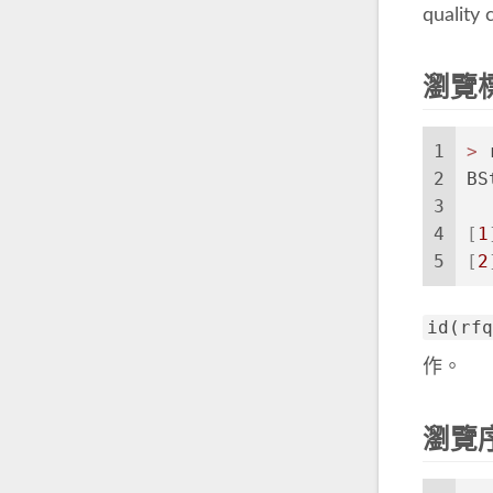
quality
瀏覽
1
>
 
2
BS
3
  
4
[
1
5
[
2
id(rfq
作。
瀏覽