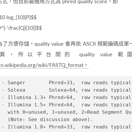
，但目前最通用方式為 phred quality score，即
10 log_{10}{P}$$
{-\frac{Q}{10}}$$​
了方便存儲，quality value 會再依 ASCII 規
異，所以平台間的 quality val
/en.wikipedia.org/wiki/FASTQ_format。
 - Sanger        Phred+33,  raw reads typical
 - Solexa        Solexa+64, raw reads typical
 - Illumina 1.3+ Phred+64,  raw reads typical
 - Illumina 1.5+ Phred+64,  raw reads typical
   with 0=unused, 1=unused, 2=Read Segment Qu
   (Note: See discussion above).
 - Illumina 1.8+ Phred+33,  raw reads typical