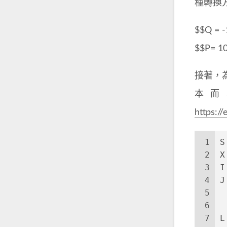
種轉換方式
$$Q = -
$$P= 10^
接著，為
本而
https:/
1
S
2
X
3
I
4
J
5
 
6
 
7
L