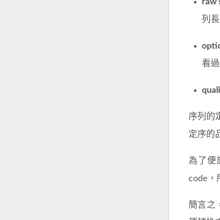
raw 
列長
opti
看過
qual
序列的定序
定序的
為了便於理
code
簡言之，e