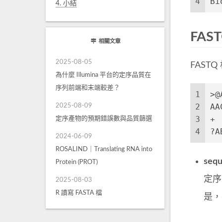
4
Bi
4.
小結
FAS
相關文章
2025-08-05
FAS
為什麼 Illumina 平台的定序品質在
序列前端和末端較差？
1
>@
2
AA
2025-08-09
3
定序產物的預期錯誤數與品質篩選
4
?A
2024-06-09
ROSALIND｜Translating RNA into
sequ
Protein (PROT)
定序
2025-08-03
R 讀寫 FASTA 檔
是，