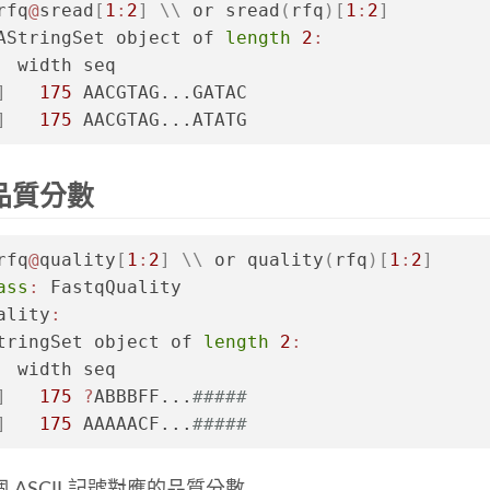
rfq
@
sread
[
1
:
2
]
\
\
 or sread
(
rfq
)
[
1
:
2
]
AStringSet object of 
length
2
:
  width seq
]
175
 AACGTAG...GATAC
]
175
 AACGTAG...ATATG
品質分數
rfq
@
quality
[
1
:
2
]
\
\
 or quality
(
rfq
)
[
1
:
2
]
ass
:
 FastqQuality
ality
:
tringSet object of 
length
2
:
  width seq
]
175
?
ABBBFF...
#####
]
175
 AAAAACF...
#####