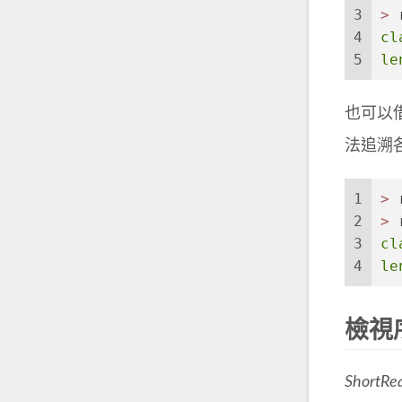
3
>
 
4
cl
5
le
也可以
法追溯
1
>
 
2
>
 
3
cl
4
le
檢視
ShortRe