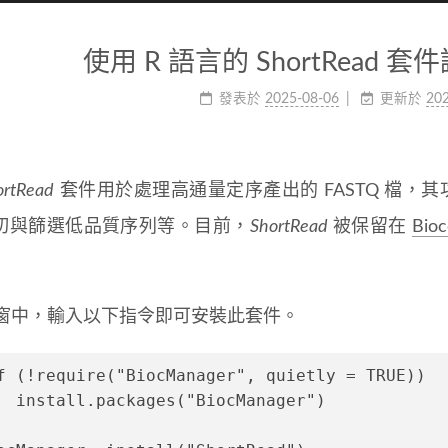
使用 R 語言的 ShortRead 套件
發表於
2025-08-06
更新於
202
ortRead
套件用於處理高通量定序產出的 FASTQ 檔，其
切與篩選低品質序列等。目前，
ShortRead
被保留在
Bioc
 視窗中，輸入以下指令即可安裝此套件。
f (!require("BiocManager", quietly = TRUE))
  install.packages("BiocManager")