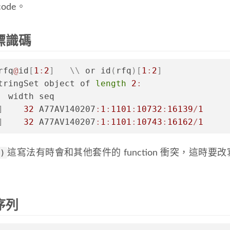
 code。
標識碼
rfq
@
id
[
1
:
2
]
\
\
 or id
(
rfq
)
[
1
:
2
]
tringSet object of 
length
2
:
  width seq
]
32
 A77AV140207
:
1
:
1101
:
10732
:
16139
/
1
]
32
 A77AV140207
:
1
:
1101
:
10743
:
16162
/
1
)
這寫法有時會和其他套件的 function 衝突，這時要
序列