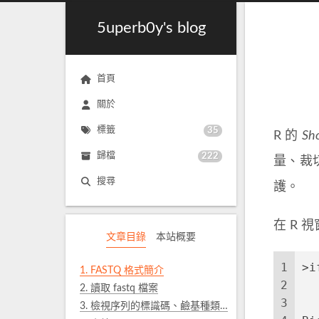
5uperb0y's blog
首頁
關於
標籤
35
R 的
Sh
歸檔
222
量、裁
搜尋
護。
在 R
文章目錄
本站概要
1
>i
1.
FASTQ 格式簡介
2
  
2.
讀取 fastq 檔案
3
3.
檢視序列的標識碼、鹼基種類與品質分數