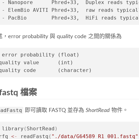
 - Nanopore      Phred+33,  Duplex reads typi
 - ElemBio AVITI Phred+33,  raw reads typical
 - PacBio        Phred+33,  HiFi reads typica
rror probability 與 quality code 之間的關係為
 error probability (float) 
→ quality value      (int) 		
→ quality code 	     (character)
fastq 檔案
eadFastq
即可讀取 FASTQ 並存為
ShortRead
物件。
 library
(
ShortRead
)
rfq 
<-
 readFastq
(
"./data/G64589_R1_001.fastq"