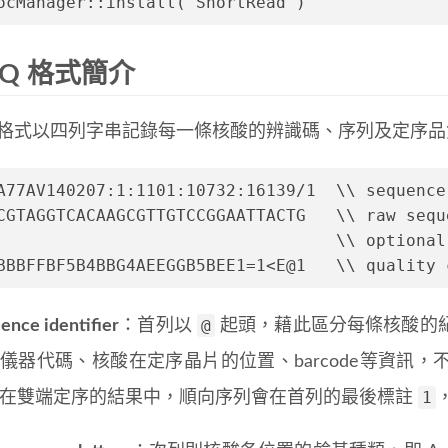
ocManager::install("ShortRead")
TQ 格式簡介
TQ 格式以四列字串記錄每一條核酸的辨識碼、序列及定序
A77AV140207:1:1101:10732:16139/1  \\ sequence
CGTAGGTCACAAGCGTTGTCCGGAATTACTG   \\ raw sequ
+ 				    \\ optio
BBBFFBF5B4BBG4AEEGGB5BEE1=1<E@1   \\ quality 
@
ence identifier
：首列以
起頭，藉此區分每條核酸的
儀器代碼、核酸在定序晶片的位置、barcode等資訊
1
在雙端定序的結果中，順向序列會在首列的最後標註