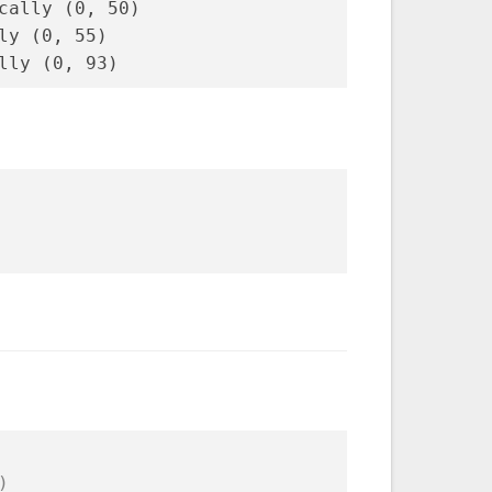
cally (0, 50)
ly (0, 55)
lly (0, 93)
)