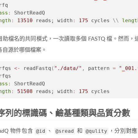
rfq
ass
:
 ShortReadQ
ngth
:
13510
 reads; width
:
175
 cycles 
\
\
lengt
借助檔名的共同模式，一次讀取多個 FASTQ 檔。然而
各自源於哪個檔案。
rfqs 
<-
 readFastq
(
"./data/"
,
 pattern 
=
"_001.
rfqs
ass
:
 ShortReadQ
ngth
:
51508
 reads; width
:
175
 cycles
序列的標識碼、鹼基種類與品質分數
@id
@sread
@qulity
adQ
物件包含
、
和
，分別對應 FA