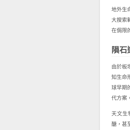
地外生
大搜索
在侷限
隕石
由於板
知生命
球早期
代方案
天文生
醣，甚