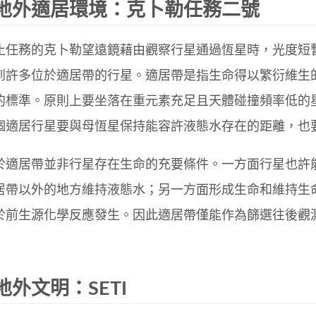
地外適居環境：克卜勒任務二號
止任務的克卜勒望遠鏡藉由觀察行星通過恆星時，光度短
到許多位於適居帶的行星。適居帶是指生命得以繁衍維生
的標準。原則上要坐落在重元素充足且天體碰撞頻率低的
個適居行星要與母恆星保持能容許液態水存在的距離，也
於適居帶並非行星存在生命的充要條件。一方面行星也許
居帶以外的地方維持液態水；另一方面形成生命和維持生
於前生源化學反應發生。因此適居帶僅能作為篩選往後觀
地外文明：SETI