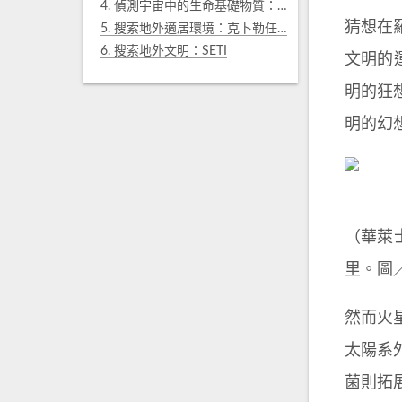
4.
偵測宇宙中的生命基礎物質：羅賽塔號與阿塔卡瑪陣列
猜想在羅
5.
搜索地外適居環境：克卜勒任務二號
6.
搜索地外文明：SETI
文明的運
明的狂
明的幻
（華萊士
里。圖／w
然而火
太陽系
菌則拓