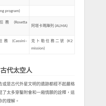
g program)
 (Rosetta
阿塔卡瑪陣列 (ALMA)
(Cassini–
克卜勒任務二號 (K2
mission)
與古代太空人
告或是古代外星文明的遺跡都經不起嚴格
混了太多穿鑿附會和一廂情願的詮釋，這
命的理解。