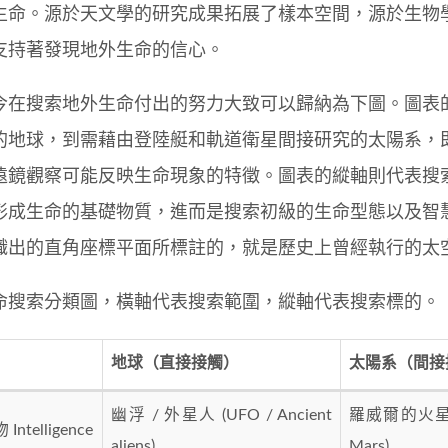
生命。源於天文學的研究成果拓展了樣本空間，源於生物
支持著發現地外生命的信心。
今在搜索地外生命付出的努力大致可以歸納為下圖。圖表
的地球，到需藉由登陸艇和軌道衛星間接研究的太陽系，
遠鏡觀察可能反映生命現象的特徵。圖表的縱軸則代表搜
形成生命的基礎物質，進而是搜索初級的生命型態以及智
織出的直角座標平面所標註的，就是歷史上曾經執行的太
命搜索分類圖，橫軸代表搜索範圍，縱軸代表搜索標的。
地球（直接接觸）
太陽系（間接
幽浮 / 外星人 (UFO / Ancient
羅威爾的火星觀察
ntelligence
aliens)
Mars)