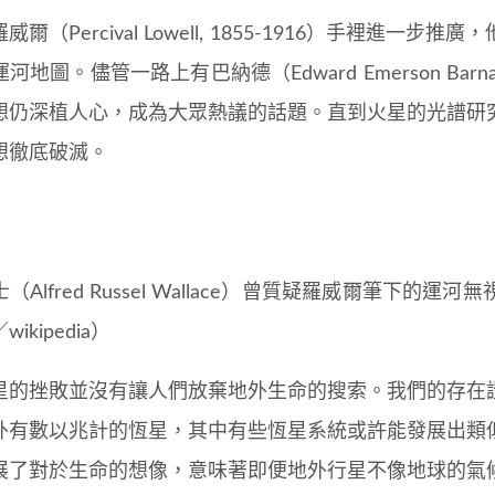
威爾（Percival Lowell, 1855-1916）手裡進
河地圖。儘管一路上有巴納德（Edward Emerson Barna
想仍深植人心，成為大眾熱議的話題。直到火星的光譜研
想徹底破滅。
（Alfred Russel Wallace）曾質疑羅威爾筆下
ikipedia）
星的挫敗並沒有讓人們放棄地外生命的搜索。我們的存在
外有數以兆計的恆星，其中有些恆星系統或許能發展出類
展了對於生命的想像，意味著即便地外行星不像地球的氣