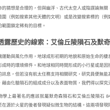
命的猜想是合理的，但與幽浮、古代太空人或陰謀論無關
範圍（例如搜索其他天體的文明）或是改變搜索標的（例
的範圍鎖定稀有的目標。
透露歷史的線索：艾倫丘陵隕石及默
塊運動與風化作用，地球成形初期的地貌和原始生命的棲
形成時的環境條件。和地球相同時間形成的小行星或是因
的訊息，但若沒有航太任務支持相關研究，研究員便無能
，藉由化驗隕石的組成成分以及表面物質，我們得以探究
物學上最著名的應該就屬默奇森隕石和艾倫丘陵隕石 84
至在源於火星的後者發現疑似微生物的結構。這兩項發現