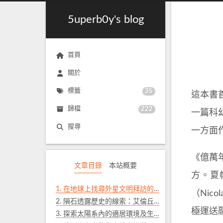
5uperb0y's blog
首頁
關於
標籤
35
這本書
歸檔
222
一篇科
搜尋
一方面
《億萬
文章目錄
本站概要
方。夏帕
1.
在地球上找尋外星文明拜訪的蹤跡：幽浮與古代太空人
（Nic
2.
隕石透露歷史的線索：艾倫丘陵隕石及默奇森隕石
極運送
3.
探索太陽系內的適居環境及生命現象：維京計畫及卡西尼號任務