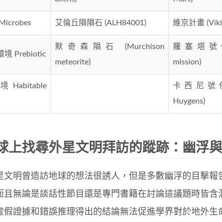
icrobes
艾倫丘隕隕石 (ALH84001)
維京計畫 (Vikin
默奇森隕石 (Murchison
羅塞塔號任務
 Prebiotic
meteorite)
mission)
Habitable
卡西尼號任務 
Huygens)
球上找尋外星文明拜訪的蹤跡：幽浮
星文明曾造訪地球的想法很誘人，但是多數幽浮的目擊報
而且無論是談話性節目還是專門書籍在討論這議題時皆含
虛假證據和錯誤推理得出的結論無法促進學界對於地外生