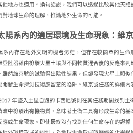
其他地方也適用。換句話說，我們可以透過比較其他天體
們對地球生命的理解，推論地外生命的可能。
太陽系內的適居環境及生命現象：維
陽系內存在地外文明的機會渺茫，但存在較簡單的生命形式
架登陸器藉由檢驗火星土壤與不同物質混合後的反應來判
。雖然維京號的試驗得出陰性結果，但卻發現火星上類似
後開發生命探測技術應留意的陷阱。維京號任務的詳細內容可
 2017 年墜入土星自毀的卡西尼號則在其任務期間找到
噴流中檢驗出有機物質，意味著土衛二具有形成生命的基
反應或生命現象。即使最終沒有找到任何生命存在的證據