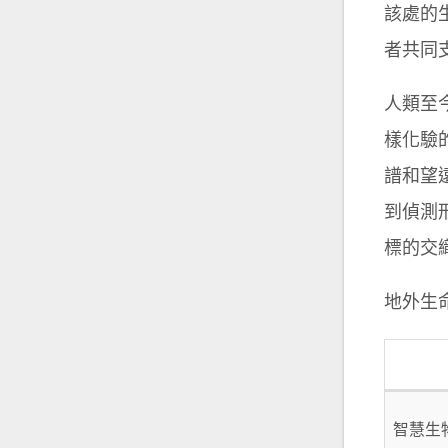
該處的
者共同
人類至
樣化驗
譜和望
到偵測
標的交
地外生
智慧生物 I