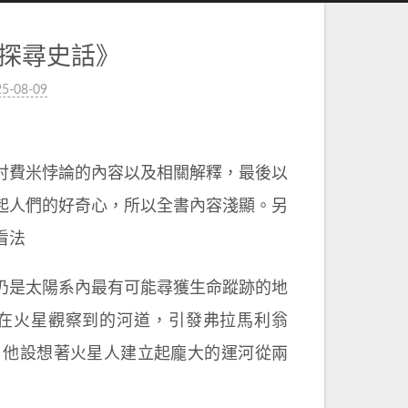
探尋史話》
5-08-09
討費米悖論的內容以及相關解釋，最後以
起人們的好奇心，所以全書內容淺顯。另
看法
仍是太陽系內最有可能尋獲生命蹤跡的地
0）利用望遠鏡在火星觀察到的河道，引發弗拉馬利翁
火星文明的猜想，他設想著火星人建立起龐大的運河從兩