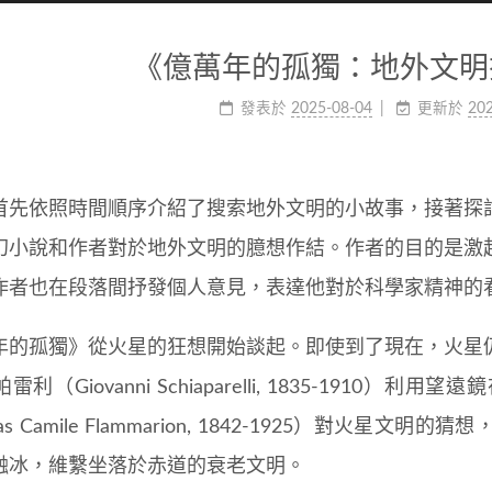
《億萬年的孤獨：地外文明
發表於
2025-08-04
更新於
202
首先依照時間順序介紹了搜索地外文明的小故事，接著探
幻小說和作者對於地外文明的臆想作結。作者的目的是激
作者也在段落間抒發個人意見，表達他對於科學家精神的
年的孤獨》從火星的狂想開始談起。即使到了現在，火星
雷利（Giovanni Schiaparelli, 1835-191
olas Camile Flammarion, 1842-1925）對
融冰，維繫坐落於赤道的衰老文明。