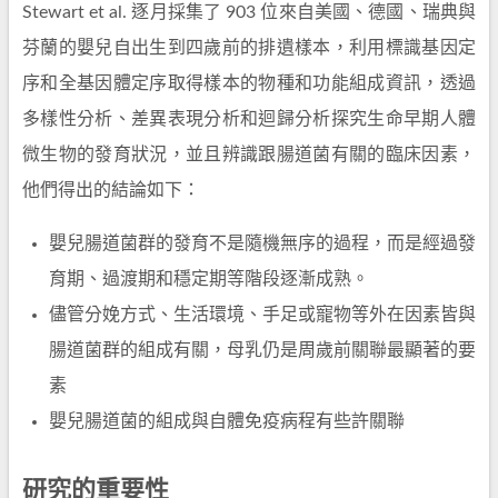
Stewart et al. 逐月採集了 903 位來自美國、德國、瑞典與
芬蘭的嬰兒自出生到四歲前的排遺樣本，利用標識基因定
序和全基因體定序取得樣本的物種和功能組成資訊，透過
多樣性分析、差異表現分析和迴歸分析探究生命早期人體
微生物的發育狀況，並且辨識跟腸道菌有關的臨床因素，
他們得出的結論如下：
嬰兒腸道菌群的發育不是隨機無序的過程，而是經過發
育期、過渡期和穩定期等階段逐漸成熟。
儘管分娩方式、生活環境、手足或寵物等外在因素皆與
腸道菌群的組成有關，母乳仍是周歲前關聯最顯著的要
素
嬰兒腸道菌的組成與自體免疫病程有些許關聯
研究的重要性