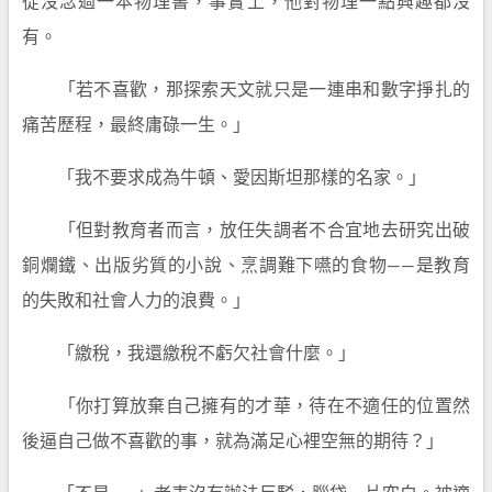
從沒念過一本物理書，事實上，他對物理一點興趣都沒
有。
「若不喜歡，那探索天文就只是一連串和數字掙扎的
痛苦歷程，最終庸碌一生。」
「我不要求成為牛頓、愛因斯坦那樣的名家。」
「但對教育者而言，放任失調者不合宜地去研究出破
銅爛鐵、出版劣質的小說、烹調難下嚥的食物——是教育
的失敗和社會人力的浪費。」
「繳稅，我還繳稅不虧欠社會什麼。」
「你打算放棄自己擁有的才華，待在不適任的位置然
後逼自己做不喜歡的事，就為滿足心裡空無的期待？」