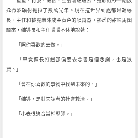
星星、符號、薩根、空氣漸速遠去，殘影紅移一路散
逸微波輻射拖拉了數萬光年。現在這世界到處都是輔導
長、主任和被霓麻漆成金黃色的噴霧器，熟悉的甜味周圍
飄來，輔導長和主任喋喋不休地說著：
「照你喜歡的去做。」
「畢竟擅長打鐵卻偏要去念書是個悲劇，也是浪
費。」
「會在你喜歡的事物中找到未來的。」
「輔導，是對失調者的社會救濟。」
「小表很適合當輔導師。」
……