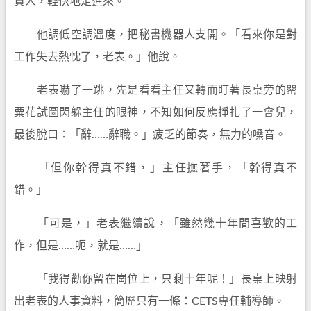
責人，輕快地走進來。
他調低空調溫度，把秘書機器人支開。「看來你是對
工作失去熱忱了，老表。」他說。
老表嚇了一跳，先是看看主任又轉而盯著長桌旁的罌
粟花試圖閃躲主任的眼神，不知如何反應掙扎了一會兒，
最後脫口：「辭……辭職。」疲乏的節奏，無力的嗓音。
「但你幹得真不錯，」主任撫著手，「幹得真不
錯。」
「可是，」老表繼續說，「雖然幾十年間喜歡的工
作，但是……呃，就是……」
「我得勸你留在崗位上，只剩十年呢！」長桌上映射
出老表的人事資料，簡歷只有一條：CETS專任輔導師。