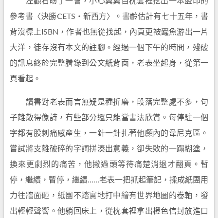
左顧右盼了一會，小心翼翼自枕套裡挖出一本盜印的
參考書〈決勝CETS‧新西方〉。書齡估計有七十五年，書
背沒標上ISBN，作者也無從找起，內頁更被蠹魚游出一片
大洋，徒存沒有本文的註腳。經過一個下午的時間，殘破
的訊息終於完整謄錄到公文紙背面，老表坐起身，從第一
頁看起。
讀書對老表而言無疑是種折磨，段落完整處不多，句
子離散得像詩，有些部分還只能當書法欣賞。每停駐一個
字都有股刺痛感產生，一針一針扎著他顱內的韋尼克區。
嘗試將支離破碎的字詞拼湊出意義，卻失敗的一蹋糊塗，
換來更劇烈的痛苦，他撇過頭等待痛楚消退才翻頁。暫
停，繼續，暫停，繼續……老表一把抓起筆記，揉成紙團用
力往牆面砸，紙團不踏實地打中繪有世界地圖的卷軸，發
出輕輕聲響。他躺回床上，從枕套裡拿出橙色信封放進口