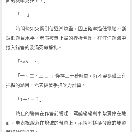
面的機率為多少？」
「……」
時間條如火藥引信逐漸燒盡，因正確率過低電腦不斷
調低題目水平，老表被無止盡的挫折包圍，在汪汪題海中
捲入錯答的漩渦死命掙扎。
「5×6＝？」
「一、二、三……」僅存三十秒時間，好不容易碰上有
把握的題目，老表扳著手指吃力計算。
「1＋1＝？」
終止的警鈴在作答前響起，駕艙緩緩剎車紮實停在地
面，老表視線落在熄滅的螢幕上，呆愣地搓揉發麻的雙腳