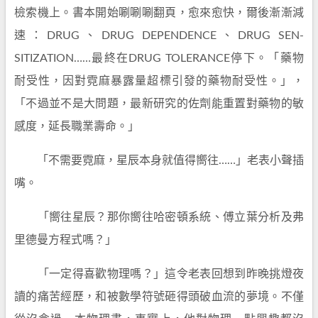
檢索機上。書本開始唰唰唰翻頁，愈來愈快，爾後漸漸減
速：DRUG、DRUG DEPENDENCE、DRUG SEN-
SITIZATION……最終在DRUG TOLERANCE停下。「藥物
耐受性，因對霓麻暴露量超標引發的藥物耐受性。」，
「不過並不是大問題，最新研究的佐劑能重置對藥物的敏
感度，延長職業壽命。」
「不需要霓麻，星辰本身就值得嚮往……」老表小聲插
嘴。
「嚮往星辰？那你嚮往哈密頓系統、傅立葉分析及弗
里德曼方程式嗎？」
「一定得喜歡物理嗎？」這令老表回想到昨晚挑燈夜
讀的痛苦經歷，和被數學符號砸得頭破血流的夢境。不僅