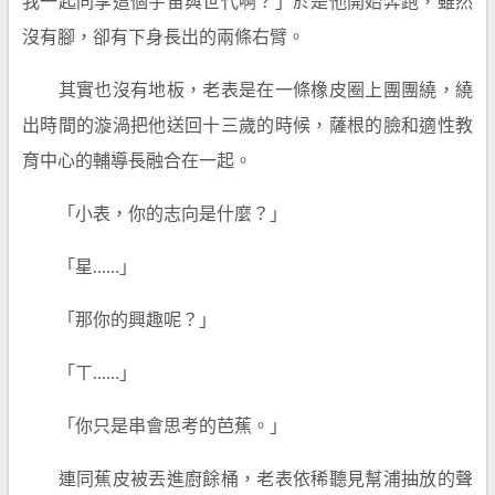
我一起同享這個宇宙與世代啊？」於是他開始奔跑，雖然
沒有腳，卻有下身長出的兩條右臂。
其實也沒有地板，老表是在一條橡皮圈上團團繞，繞
出時間的漩渦把他送回十三歲的時候，薩根的臉和適性教
育中心的輔導長融合在一起。
「小表，你的志向是什麼？」
「星……」
「那你的興趣呢？」
「ㄒ……」
「你只是串會思考的芭蕉。」
連同蕉皮被丟進廚餘桶，老表依稀聽見幫浦抽放的聲