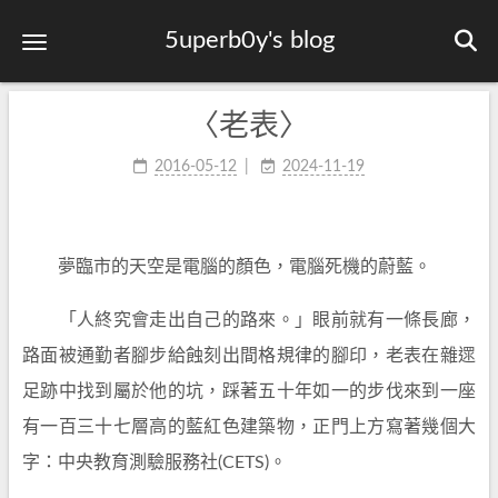
5uperb0y's blog
〈老表〉
2016-05-12
2024-11-19
夢臨市的天空是電腦的顏色，電腦死機的蔚藍。
「人終究會走出自己的路來。」眼前就有一條長廊，
路面被通勤者腳步給蝕刻出間格規律的腳印，老表在雜遝
足跡中找到屬於他的坑，踩著五十年如一的步伐來到一座
有一百三十七層高的藍紅色建築物，正門上方寫著幾個大
字：中央教育測驗服務社(CETS)。