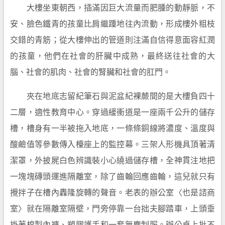
大樓坐東朝西，插滿因巨大流量而肥腫的動靜脈，不
安、臉色鐵青的孩童比肩繼踵地往內流動，形成樓外粗枝
交錯的青筋；從大樓伸出的管道則注滿自信得意面容紅潤
的孩童，他們在社會的肝臟中成熟，最終送往社會的大
腦、社會的肌肉、社會的腎臟和社會的肛門。
夾在地底志留紀筆石與泥盆紀裸蕨間的是大樓負四十
二層，適性教育中心。穿過緩衝道是一座兩千公升的儲存
槽，槽身有一半被拖入地底，一條條銅線將濃度、溫度與
酸鹼值等參數傳入檯座上的監控幕。三架人形機具頂著清
潔罩，外披屍白色辨識裝小心繞過儲存槽，全神貫注地把
一塊塊磚頭運進隔離室，除了齒輪回應齒輪，這兒就只有
攪拌子在槽內轟隆旋轉的聲音。老表的辦公室〈也是諮商
室〉就在隔離室隔壁，門旁停靠一台拙夫腳踏車，上頭垂