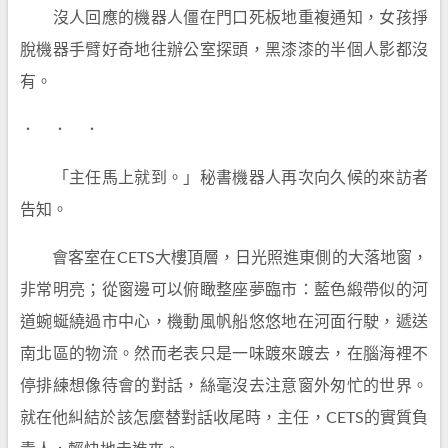
沒人回應的機器人僵在門口死板地重複通知，女孩掙
脫機器手臂好奇地往辦公室探頭，黑漆漆的半個人影都沒
有。
． ． ．
「主任馬上就到。」秘書機器人再次向久候的來訪者
告知。
會客室在CETS大樓頂層，日光照進東側的大落地窗，
非常明亮；從窗邊可以俯瞰整座夢臨市：藍色緞帶似的河
道蜿蜒繞過市中心，機動風帆船悠悠地在河面行駛，遞送
南北區的物流。然而老表只是一味踱來踱去，在腦海裡不
停排練想像待會的對話，絲毫沒去注意窗外匆忙的世界。
就在他糾結於該怎麼替對話收尾時，主任，CETS的實質負