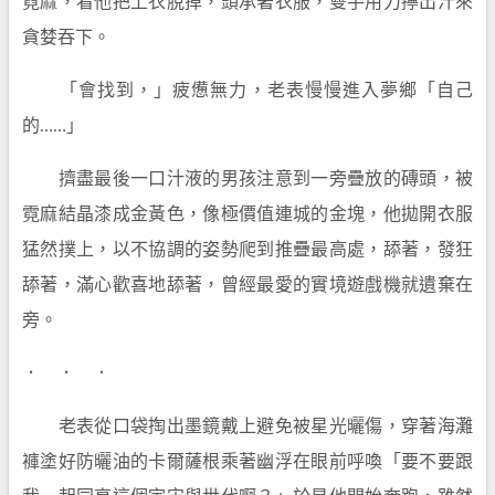
霓麻，看他把上衣脫掉，頭承著衣服，雙手用力擰出汁來
貪婪吞下。
「會找到，」疲憊無力，老表慢慢進入夢鄉「自己
的……」
擠盡最後一口汁液的男孩注意到一旁疊放的磚頭，被
霓麻結晶漆成金黃色，像極價值連城的金塊，他拋開衣服
猛然撲上，以不協調的姿勢爬到推疊最高處，舔著，發狂
舔著，滿心歡喜地舔著，曾經最愛的實境遊戲機就遺棄在
旁。
． ． ．
老表從口袋掏出墨鏡戴上避免被星光曬傷，穿著海灘
褲塗好防曬油的卡爾薩根乘著幽浮在眼前呼喚「要不要跟