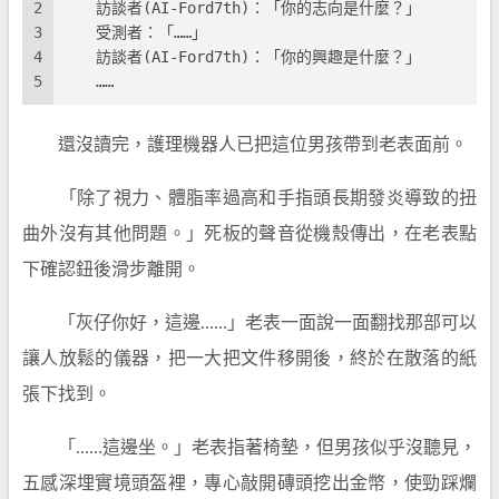
2
　　訪談者(AI-Ford7th)：「你的志向是什麼？」
3
　　受測者：「……」
4
　　訪談者(AI-Ford7th)：「你的興趣是什麼？」
5
　　……
還沒讀完，護理機器人已把這位男孩帶到老表面前。
「除了視力、體脂率過高和手指頭長期發炎導致的扭
曲外沒有其他問題。」死板的聲音從機殼傳出，在老表點
下確認鈕後滑步離開。
「灰仔你好，這邊……」老表一面說一面翻找那部可以
讓人放鬆的儀器，把一大把文件移開後，終於在散落的紙
張下找到。
「……這邊坐。」老表指著椅墊，但男孩似乎沒聽見，
五感深埋實境頭盔裡，專心敲開磚頭挖出金幣，使勁踩爛