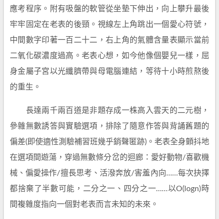
應考程序。附有吸盤的軟管從坐墊下伸出，向上攀升最後
牢牢固定在老表的後頸。視線左上角跳出一個愛心符號，
中間數字印著一百二十二，右上角的氣體含量表顯示當前
二氧化碳濃度過高。老表心想，如今他像個嬰兒一樣，屈
身金屬子宮以光纖臍帶與母電腦連結，等待十小時煎熬後
的重生。
長達兩千兩百道是非題存成一株高入雲天的二元樹，
參雜無數誘答與實驗選項，排除了隨意作答與背誦舊題的
偏差(即使適性測驗補習班幾乎銷聲匿跡)。老表全身顫抖地
在選項間遊蕩，穿過無數條分岔的迴廊：愛好動物/喜歡機
械、偏愛操作/擅長思考、活潑奔放/害羞內向……每次抉擇
都捨棄了半數可能，二分之一、四分之一……以O(logn)時
間複雜度指向一個對老表而言未知的未來。