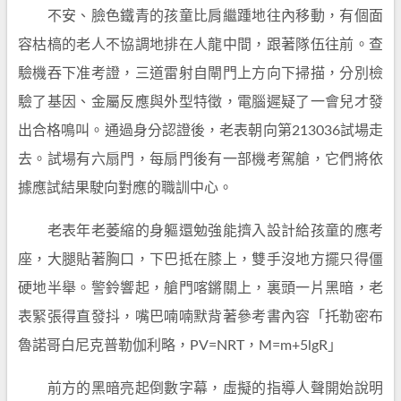
不安、臉色鐵青的孩童比肩繼踵地往內移動，有個面
容枯槁的老人不協調地排在人龍中間，跟著隊伍往前。查
驗機吞下准考證，三道雷射自閘門上方向下掃描，分別檢
驗了基因、金屬反應與外型特徵，電腦遲疑了一會兒才發
出合格鳴叫。通過身分認證後，老表朝向第213036試場走
去。試場有六扇門，每扇門後有一部機考駕艙，它們將依
據應試結果駛向對應的職訓中心。
老表年老萎縮的身軀還勉強能擠入設計給孩童的應考
座，大腿貼著胸口，下巴抵在膝上，雙手沒地方擺只得僵
硬地半舉。警鈴響起，艙門喀鏘關上，裏頭一片黑暗，老
表緊張得直發抖，嘴巴喃喃默背著參考書內容「托勒密布
魯諾哥白尼克普勒伽利略，PV=NRT，M=m+5lgR」
前方的黑暗亮起倒數字幕，虛擬的指導人聲開始說明