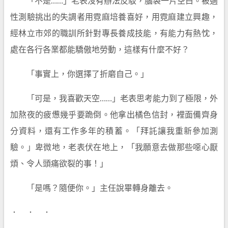
「不是……」老表沒有辦法反駁，腦袋一片空白。被適
性測驗挑出的失調者用霓麻培養喜好，用霓麻建立興趣，
經林立市郊的職訓所針對專長養成技能，有能力有熱忱，
處在各行各業都能驕傲地勞動，這樣有什麼不好？
「事實上，你選擇了折磨自己。」
「可是，我喜歡天空……」老表思考能力到了極限，外
加熬夜的疲憊幾乎要跪倒。他拿出橘色信封，裡面備齊身
分資料，還有工作多年的積蓄。「拜託讓我重新參加測
驗。」卑微地，老表伏在地上，「我願意去做那些噁心厭
煩、令人頭痛欲裂的事！」
「是嗎？隨便你。」主任說畢轉身離去。
． ． ．