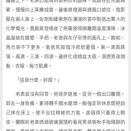
纖維之下，老表仍能嗅到那熟悉的甜味。霓麻在近地處積
累，慢慢向上蒸騰成雲，最後將燈源與通風口遮住，陰影
壓在兩人身上，佐劑和緩衝劑在瀰漫的雲中製造出驚人的
化學電光，霓麻蒸發吸收了熱量使得隔離間溫度湊降，冰
晶凝結在牆壁、手把、老表與灰仔呆愣的面孔上。飽和，
再也容不下更多，氣氛死寂陰冷悲愁憂傷。第一滴雨跌
落，兩滴，三滴，四滴，最終化成傾盆大雨，濕透男孩頭
髮，衣服，每寸肌膚。
「這是什麼，好甜！」
老表並沒有回答，他徐步退後，從另一個出口離開。
卸去一身負擔，累得轉不開水龍頭，勉強走到休息間把自
己摔在床上，使不出拉棉被的力氣，虛弱得只蓋得上眼
皮。闔眼前老表透過玻璃窗隱約看見男孩吸吮手指殘餘的