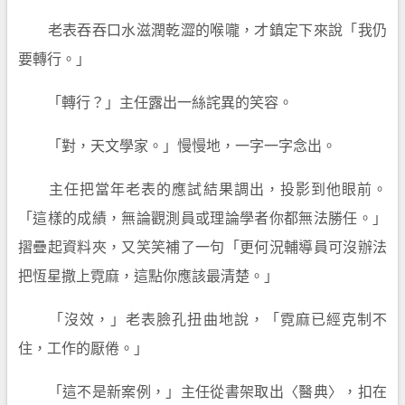
老表吞吞口水滋潤乾澀的喉嚨，才鎮定下來說「我仍
要轉行。」
「轉行？」主任露出一絲詫異的笑容。
「對，天文學家。」慢慢地，一字一字念出。
主任把當年老表的應試結果調出，投影到他眼前。
「這樣的成績，無論觀測員或理論學者你都無法勝任。」
摺疊起資料夾，又笑笑補了一句「更何況輔導員可沒辦法
把恆星撒上霓麻，這點你應該最清楚。」
「沒效，」老表臉孔扭曲地說，「霓麻已經克制不
住，工作的厭倦。」
「這不是新案例，」主任從書架取出〈醫典〉，扣在