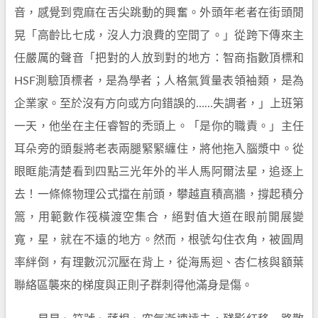
音，感覺到霓麻在舌尖跳動的興奮。外頭年老者在街頭閒
晃「高齡比七成，沒人力浪費的空間了。」從跨下傳來主
任嚴厲的聲音「把對的人放到對的地方：智商指數頂標和
HSF測驗頂標者，是為學者；人格氣質量表領袖類，是為
企業家。至於沒有方向或方向錯誤的……失調者，」上班第
一天，他坐在主任睿智的禿頭上。「是你的職責。」主任
耳朵旁的頭髮將老表兩腿緊緊纏住，將他拖入腦漿中。從
眼眶能清楚看到四點三光年外的半人馬阿爾法星，追逐上
去！一條條物理公式擋在前頭，攀越直積高牆，撐起積分
篙，用範數作筏橫渡空集合，絕對值大道在眼前開展變
寬，星，就在不遠的地方。然而，根號勾住衣角，被圓周
率絆倒，有理數沉沉壓在背上，從海馬迴、杏仁核與額葉
聯絡區襲來的梯度與正則子群刺得他滿身是傷。