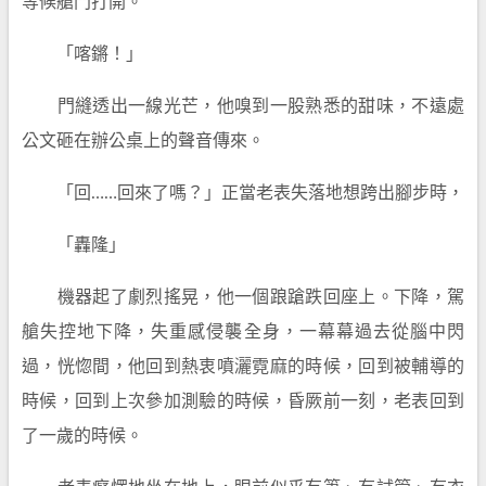
等候艙門打開。
「喀鏘！」
門縫透出一線光芒，他嗅到一股熟悉的甜味，不遠處
公文砸在辦公桌上的聲音傳來。
「回……回來了嗎？」正當老表失落地想跨出腳步時，
「轟隆」
機器起了劇烈搖晃，他一個踉蹌跌回座上。下降，駕
艙失控地下降，失重感侵襲全身，一幕幕過去從腦中閃
過，恍惚間，他回到熱衷噴灑霓麻的時候，回到被輔導的
時候，回到上次參加測驗的時候，昏厥前一刻，老表回到
了一歲的時候。