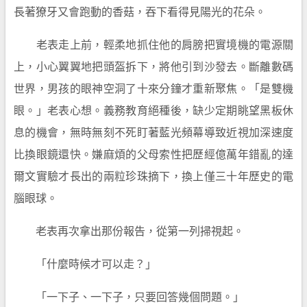
長著獠牙又會跑動的香菇，吞下看得見陽光的花朵。
老表走上前，輕柔地抓住他的肩膀把實境機的電源關
上，小心翼翼地把頭盔拆下，將他引到沙發去。斷離數碼
世界，男孩的眼神空洞了十來分鐘才重新聚焦。「是雙機
眼。」老表心想。義務教育絕種後，缺少定期眺望黑板休
息的機會，無時無刻不死盯著藍光頻幕導致近視加深速度
比換眼鏡還快。嫌麻煩的父母索性把歷經億萬年錯亂的達
爾文實驗才長出的兩粒珍珠摘下，換上僅三十年歷史的電
腦眼球。
老表再次拿出那份報告，從第一列掃視起。
「什麼時候才可以走？」
「一下子、一下子，只要回答幾個問題。」