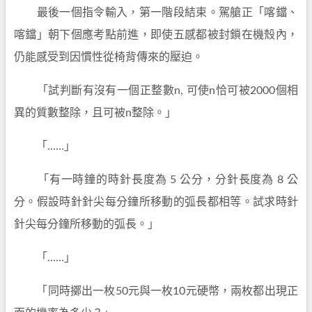
最後一個指令輸入，第一階段結束。駕艙正「喀鐺、
喀鐺」朝下個應考點前進，即使五感都被封鎖在機殼內，
仍能感受到因慣性從椅背傳來的壓迫。
「試判斷有沒有一個正整數n, 可使n恰可被2000個相
異的質數整除，且可被n整除。」
「……」
「有一時鐘的時針長度為 5 公分，分針長度為 8 公
分。假設時針針尖每分鐘所移動的弧長都相等。試求時針
針尖每分鐘所移動的弧長。」
「……」
「同時擲出一枚50元與一枚10元硬幣，兩枚都出現正