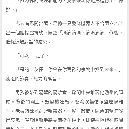
「依照你的興趣和能力，我很確定你能把這份工作做
好。」
老表嘴巴開合著，足像一具發條機器人不合節奏地吐
出一個個標點符號。鬧鐘「滴滴滴滴、滴滴滴滴」作響，
催促這場對話的結束。
「可以……走了？」
「是的，灰仔，你會在你喜歡的事物中找到未來。」
疲乏的節奏，無力的嗓音。
男孩被帶到隔壁的隔離室，房間中央堆著他熟悉的磚
頭。隨後門關上，鼓風機運轉，層流吹襲循環整座隔離
室。老表熟練地背起噴霧器，一壓一放間，陳舊的幫浦發
出哀鳴，噗嘶噗嘶地將霓麻撒在磚上，即使被隔絕在四層