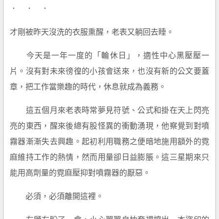
． ． ．
才剛被昨天沒洗的衣服熏醒，老表又躺回去睡。
今天是一年一度的「輪休日」，適性中心黑壓壓一
片。沒有對未來徬徨的小孩會送來，也沒有新的公文要蓋
章，把工作當樂趣的時代，休息就成為義務。
這五個月來老表時常夢見符號、公式和掛在天上閃亮
亮的東西，醒來後總有股怪異的衝動湧現，他察覺到對噴
霧器漸漸失去興趣。起初利用職務之便暗地施用額外的霓
麻維持工作的熱情，然而用量卻日益膨脹。這三星期來只
能用高劑量的霓麻壓抑對噴霧器的厭惡。
必須，必須離開這裡。